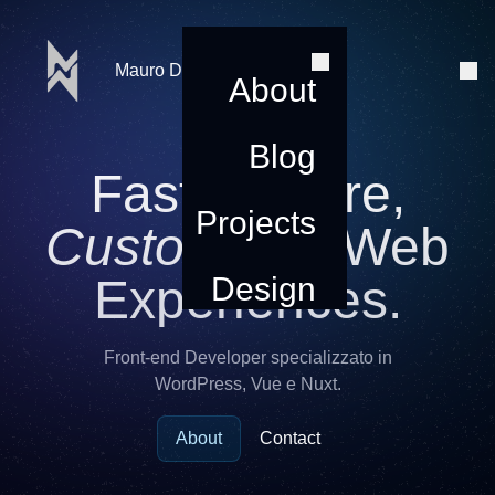
Mauro De Falco
About
Blog
Fast, Secure,
Projects
Customized
Web
Experiences.
Design
Front-end Developer specializzato in
WordPress, Vue e Nuxt.
About
Contact